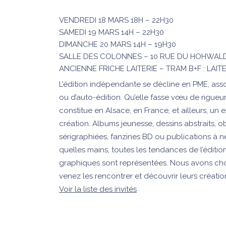
VENDREDI 18 MARS 18H – 22H30
SAMEDI 19 MARS 14H – 22H30
DIMANCHE 20 MARS 14H – 19H30
SALLE DES COLONNES – 10 RUE DU HOHWAL
ANCIENNE FRICHE LAITERIE – TRAM B+F : LAITE
L’édition indépendante se décline en PME, asso
ou d’auto-édition. Qu’elle fasse vœu de rigueu
constitue en Alsace, en France, et ailleurs, un 
création. Albums jeunesse, dessins abstraits, ob
sérigraphiées, fanzines BD ou publications à n
quelles mains, toutes les tendances de l’éditi
graphiques sont représentées. Nous avons chois
venez les rencontrer et découvrir leurs créatio
Voir la liste des invités