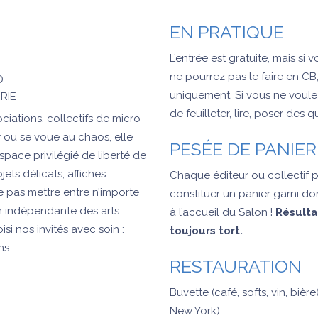
EN PRATIQUE
L’entrée est gratuite, mais si 
ne pourrez pas le faire en C
D
uniquement. Si vous ne voule
RIE
de feuilleter, lire, poser des q
ciations, collectifs de micro
r ou se voue au chaos, elle
PESÉE DE PANIER
espace privilégié de liberté de
jets délicats, affiches
Chaque éditeur ou collectif p
e pas mettre entre n’importe
constituer un panier garni don
on indépendante des arts
à l’accueil du Salon !
Résulta
i nos invités avec soin :
toujours tort.
ns.
RESTAURATION
Buvette (café, softs, vin, bière
New York).