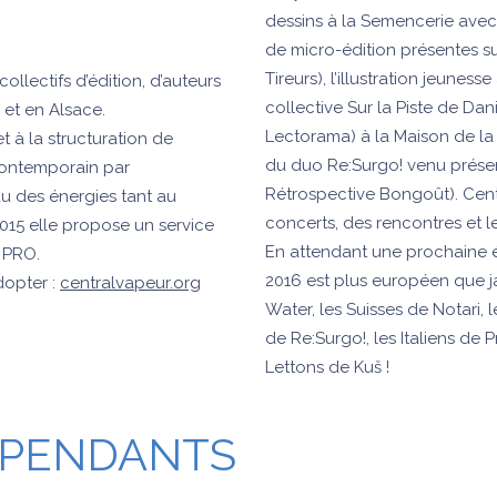
dessins à la Semencerie avec
de micro-édition présentes s
Tireurs), l’illustration jeune
ollectifs d’édition, d’auteurs
collective Sur la Piste de Da
 et en Alsace.
Lectorama) à la Maison de la 
 à la structuration de
du duo Re:Surgo! venu présent
 contemporain par
Rétrospective Bongoût). Centr
au des énergies tant au
concerts, des rencontres et le
015 elle propose un service
En attendant une prochaine é
r PRO.
2016 est plus européen que 
dopter :
centralvapeur.org
Water, les Suisses de Notari,
de Re:Surgo!, les Italiens de 
Lettons de Kuš !
ÉPENDANTS