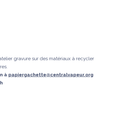
telier gravure sur des matériaux à recycler
res.
on à
papiergachette@centralvapeur.org
8h