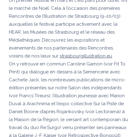
Un premier festival en mars et c’est parti pour durer, fini
le marché de Noël. Cela à l’occasion des premières
Rencontres de l’Illustration de Strasbourg (9-20/03)
auxquelles le festival participe activement avec la
HEAR, les Musées de Strasbourg et le réseau des
Médiathèques. Découvrez les expositions et
événements de nos partenaires des Rencontres,
voisins de nos lieux sur
strasbourgillustration.eu
.
On y retrouve en commun Caroline Gamon (voir Fit To
Print) qui dialogue en dessins à la Semencerie avec
Cachete Jack, les nombreuses publications de micro-
édition présentes sur notre Salon des indépendants
(voir Francs Tireurs), l’illustration jeunesse avec Marion
Duval à Arachnima et l’expo collective Sur la Piste de
Daniel Boone d’après Rojankovsky (voir Lectorama) à
la Maison de la Région, le versant art contemporain du
travail du duo Re:Surgo! venu présenter ses panneaux
à la Galerie J.-F. Kaiser (voir Rétrospective Bongoût).