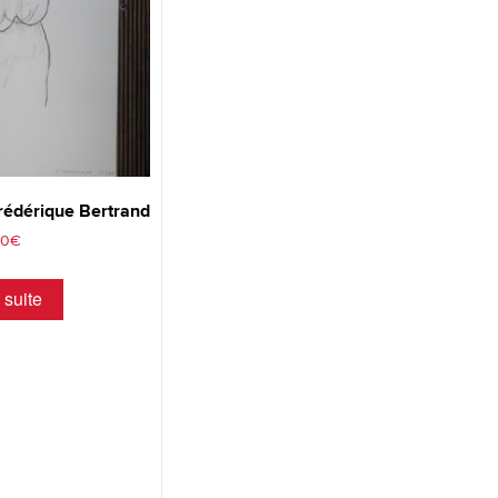
rédérique Bertrand
00
€
 suite