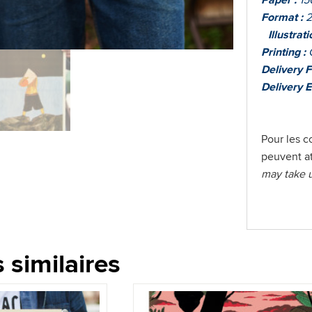
Paper :
15
Format :
2
Illustrati
Printing :
G
Delivery F
Delivery E
Pour les c
peuvent at
may take 
 similaires