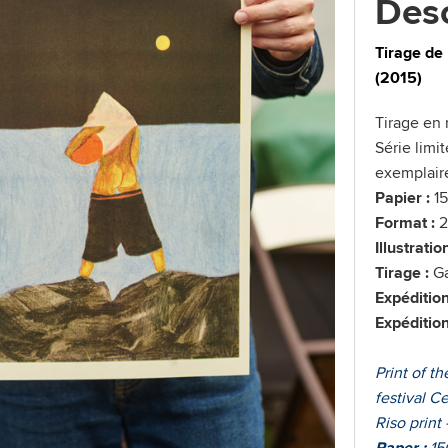
Desc
Tirage de 
(2015)
Tirage en 
Série limi
exemplaire
Papier :
15
Format :
2
Illustration
Tirage :
Ga
Expédition
Expéditio
Print of t
festival C
Riso print