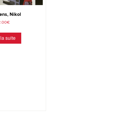
ens, Nikol
2.00
€
 la suite