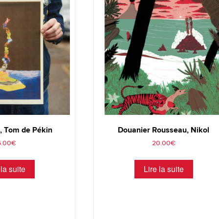
e, Tom de Pékin
Douanier Rousseau, Nikol
5.00
€
20.00
€
 la suite
Lire la suite