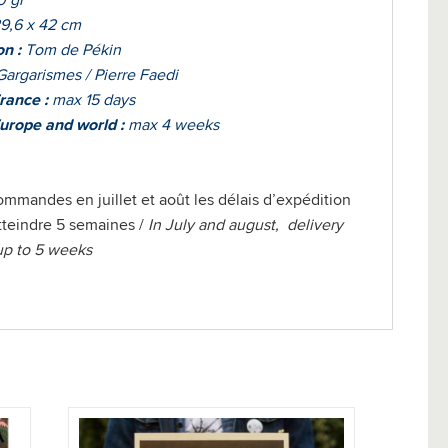
0 gr
9,6 x 42 cm
on :
Tom de Pékin
argarismes / Pierre Faedi
rance :
max 15 days
urope and world :
max 4 weeks
ommandes en juillet et août les délais d’expédition
teindre 5 semaines /
In July and august, delivery
up to 5 weeks