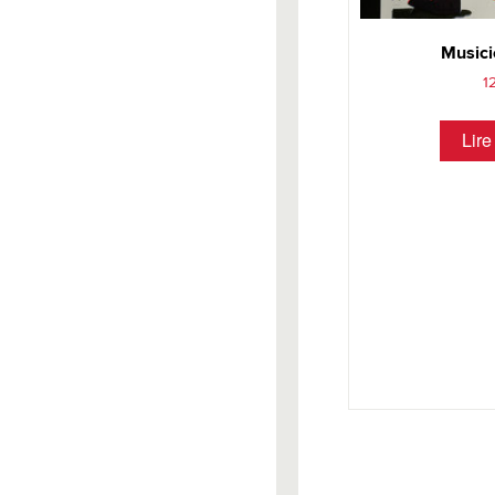
Musici
1
Lire