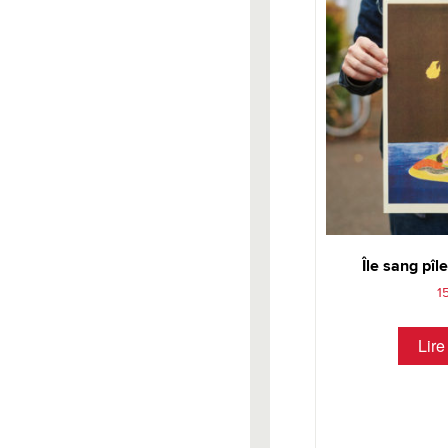
Île sang pîl
1
Lire