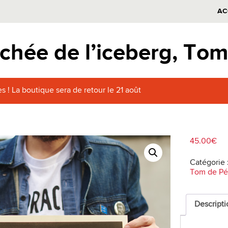
AC
chée de l’iceberg, Tom
s ! La boutique sera de retour le 21 août
45.00
€
Catégorie 
Tom de Pé
Descripti