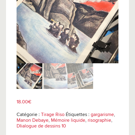
18.00
€
Catégorie :
Tirage Riso
Étiquettes :
gargarisme
,
Manon Debaye
,
Mémoire liquide
,
risographie
,
DIialogue de dessins 10