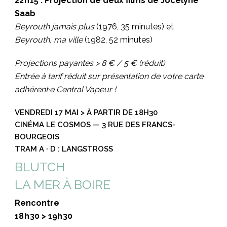
22 h 15 :
Projection de deux films de Jocelyne
Saab
Beyrouth jamais plus
(1976, 35 minutes) et
Beyrouth, ma ville
(1982, 52 minutes)
Projections payantes > 8 € / 5 € (réduit)
Entrée à tarif réduit sur présentation de votre carte
adhérent·e Central Vapeur !
VENDREDI 17 MAI > À PARTIR DE 18H30
CINÉMA LE COSMOS — 3 RUE DES FRANCS-
BOURGEOIS
TRAM A · D : LANGSTROSS
BLUTCH
LA MER À BOIRE
Rencontre
18 h 30 > 19h 30