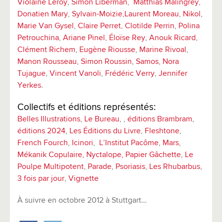
Violaine Leroy
,
Simon Liberman
,
Matthias Malingrey
,
Donatien Mary
,
Sylvain-Moizie
,
Laurent Moreau
,
Nikol
,
Marie Van Gysel
,
Claire Perret
,
Clotilde Perrin
,
Polina
Petrouchina
,
Ariane Pinel
,
Éloïse Rey
,
Anouk Ricard
,
Clément Richem
,
Eugène Riousse
,
Marine Rivoal
,
Manon Rousseau
,
Simon Roussin
,
Samos
,
Nora
Tujague
,
Vincent Vanoli
,
Frédéric Verry
,
Jennifer
Yerkes
.
Collectifs et éditions représentés:
Belles Illustrations
,
Le Bureau
, ,
éditions Brambram
,
éditions 2024
,
Les Éditions du Livre
,
Fleshtone
,
French Fourch
,
Icinori
,
L’Institut Pacôme
,
Mars
,
Mékanik Copulaire,
Nyctalope,
Papier Gâchette
,
Le
Poulpe Multipotent
,
Parade
,
Psoriasis
,
Les Rhubarbus
,
3 fois par jour
,
Vignette
À suivre en octobre 2012 à Stuttgart…