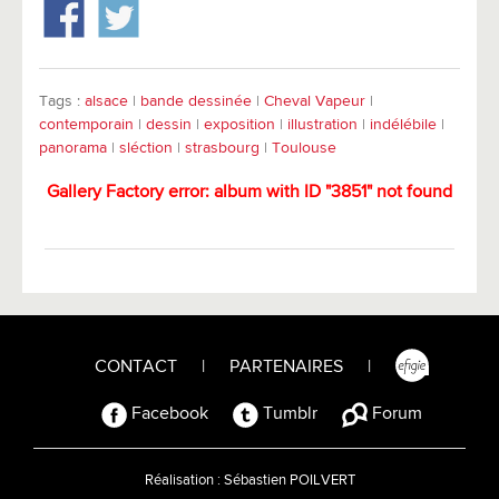
Tags :
alsace
|
bande dessinée
|
Cheval Vapeur
|
contemporain
|
dessin
|
exposition
|
illustration
|
indélébile
|
panorama
|
sléction
|
strasbourg
|
Toulouse
Gallery Factory error: album with ID "3851" not found
CONTACT
|
PARTENAIRES
|
Facebook
Tumblr
Forum
Réalisation :
Sébastien POILVERT