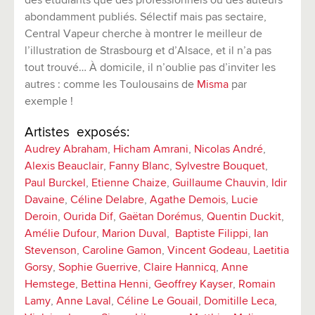
des étudiants que des professionnels ou des auteurs
abondamment publiés. Sélectif mais pas sectaire,
Central Vapeur cherche à montrer le meilleur de
l’illustration de Strasbourg et d’Alsace, et il n’a pas
tout trouvé… À domicile, il n’oublie pas d’inviter les
autres : comme les Toulousains de
Misma
par
exemple !
Artistes exposés:
Audrey Abraham
,
Hicham Amrani
,
Nicolas André
,
Alexis Beauclair
,
Fanny Blanc
,
Sylvestre Bouquet
,
Paul Burckel
,
Etienne Chaize
,
Guillaume Chauvin
,
Idir
Davaine
,
Céline Delabre
,
Agathe Demois
,
Lucie
Deroin
,
Ourida Dif
,
Gaëtan Dorémus
,
Quentin Duckit
,
Amélie Dufour
,
Marion Duval
,
Baptiste Filippi
,
Ian
Stevenson
,
Caroline Gamon
,
Vincent Godeau
,
Laetitia
Gorsy
,
Sophie Guerrive
,
Claire Hannicq
,
Anne
Hemstege
,
Bettina Henni
,
Geoffrey Kayser
,
Romain
Lamy
,
Anne Laval
,
Céline Le Gouail
,
Domitille Leca
,