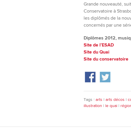
Grande nouveauté, suit
Conservatoire à Strasbo
les diplômés de la nou
concernés par une sér
Diplômes 2012, musique
Site de l’ESAD
Site du Quai
Site du conservatoire
Tags :
arts
|
arts décos
|
c
illustration
|
le quai
|
régio