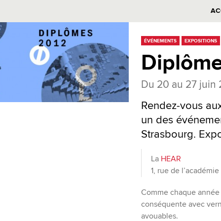
AC
ÉVÉNEMENTS
EXPOSITIONS
Diplôm
Du 20 au 27 juin 
Rendez-vous aux 
un des événement
Strasbourg. Expo
La
HEAR
1, rue de l’académie
Comme chaque année vo
conséquente avec verni
avouables.