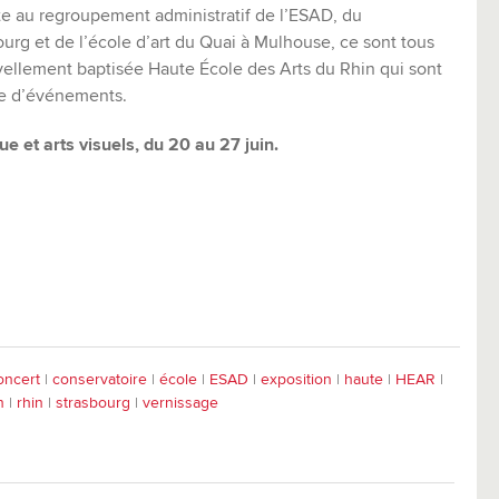
e au regroupement administratif de l’ESAD, du
urg et de l’école d’art du Quai à Mulhouse, ce sont tous
vellement baptisée Haute École des Arts du Rhin qui sont
ie d’événements.
 et arts visuels, du 20 au 27 juin.
oncert
|
conservatoire
|
école
|
ESAD
|
exposition
|
haute
|
HEAR
|
n
|
rhin
|
strasbourg
|
vernissage