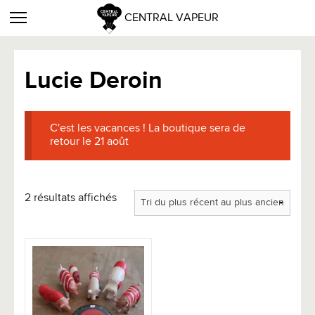
CENTRAL VAPEUR
Lucie Deroin
C'est les vacances ! La boutique sera de
retour le 21 août
Trié
2 résultats affichés
du
plus
récent
au
plus
ancien