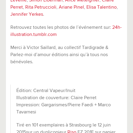
Léveillé
,
Simon Liberman
,
Alice Meteignier
,
Claire
Perret
,
Rita Petruccioli
,
Ariane Pinel
,
Elisa Talentino
,
Jennifer Yerkes
.
Retrouvez toutes les photos de l’événement sur:
24h-
illustration.tumblr.com
Merci à Victor Saillard, au collectif Tardigrade &
Parlez-moi d’amour éditions ainsi qu’à tous nos
bénévoles.
Édition: Central Vapeur/Inuit
Illustration de couverture: Claire Perret
Impression: Gargarismes/Pierre Faedi + Marco
Tavarnesi
Tiré en 101 exemplaires à Strasbourg le 12 juin
2015sur un duplicopieur
Riso
EZ 201E sur papier