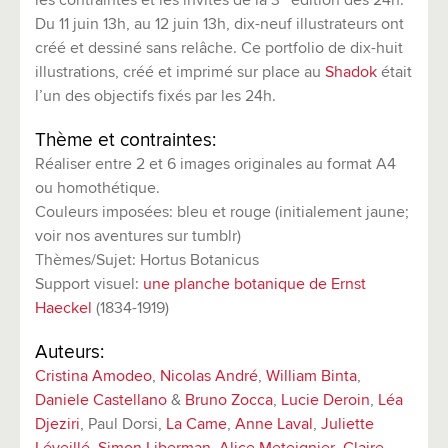
les contraintes et les invités de la 3
édition des 24h.
Du 11 juin 13h, au 12 juin 13h, dix-neuf illustrateurs ont
créé et dessiné sans relâche. Ce portfolio de dix-huit
illustrations, créé et imprimé sur place au
Shadok
était
l’un des objectifs fixés par les 24h.
Thème et contraintes:
Réaliser entre 2 et 6 images originales au format A4
ou homothétique.
Couleurs imposées: bleu et rouge (initialement jaune;
voir nos aventures sur tumblr)
Thèmes/Sujet: Hortus Botanicus
Support visuel:
une planche botanique de Ernst
Haeckel
(1834-1919)
Auteurs:
Cristina Amodeo
,
Nicolas André
,
William Binta
,
Daniele Castellano
&
Bruno Zocca
,
Lucie Deroin
,
Léa
Djeziri
, Paul Dorsi,
La Came
,
Anne Laval
,
Juliette