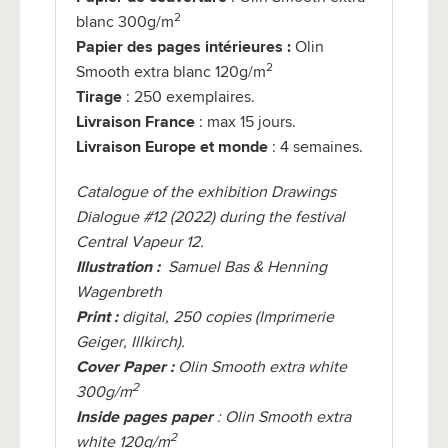
2
blanc 300g/
m
Papier des pages intérieures :
Olin
2
Smooth extra blanc 120g/
m
Tirage
: 250 exemplaires.
Livraison France
: max 15 jours.
Livraison Europe et monde
: 4 semaines.
Catalogue of the exhibition Drawings
Dialogue #12 (2022) during the festival
Central Vapeur 12.
Illustration :
Samuel Bas & Henning
Wagenbreth
Print :
digital, 250 copies (Imprimerie
Geiger, Illkirch).
Cover Paper :
Olin Smooth extra white
2
300g/
m
Inside pages paper
: Olin Smooth extra
2
white 120g/
m