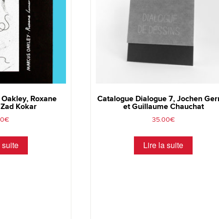
 Oakley, Roxane
Catalogue Dialogue 7, Jochen Ger
 Zad Kokar
et Guillaume Chauchat
00
€
35.00
€
 suite
Lire la suite