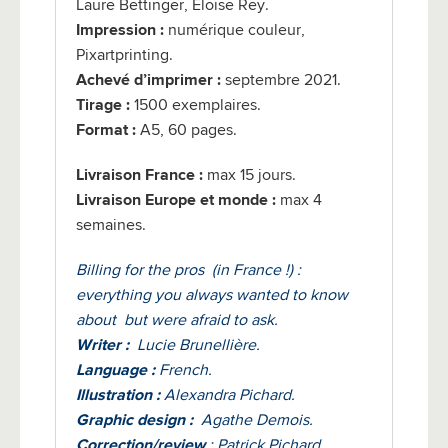
Laure Bettinger, Eloïse Rey.
Impression :
numérique couleur,
Pixartprinting.
Achevé d’imprimer :
septembre 2021.
Tirage :
1500 exemplaires.
Format :
A5, 60 pages.
Livraison France :
max 15 jours.
Livraison Europe et monde :
max 4
semaines.
Billing for the pros (in France !) :
e
verything you always wanted to know
about but were afraid to ask.
Writer :
Lucie Brunellière.
Language :
French.
Illustration :
Alexandra Pichard.
Graphic design :
Agathe Demois.
Correction/review
: Patrick Pichard,