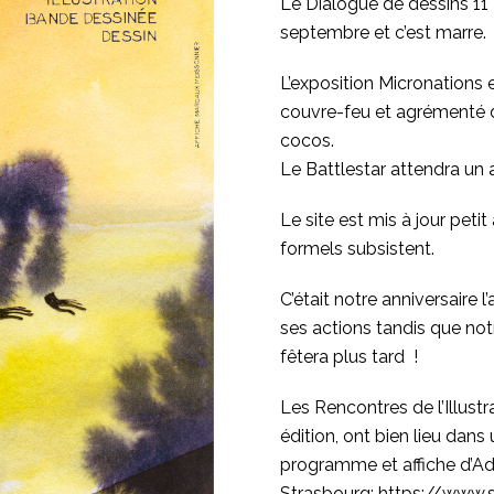
Le Dialogue de dessins 11 
septembre et c’est marre.
L’exposition Micronations 
couvre-feu et agrémenté 
cocos.
Le Battlestar attendra un a
Le site est mis à jour pet
formels subsistent.
C’était notre anniversaire 
ses actions tandis que not
fêtera plus tard !
Les Rencontres de l’Illust
édition, ont bien lieu dans
programme et affiche d’Adri
Strasbourg:
https://www.s