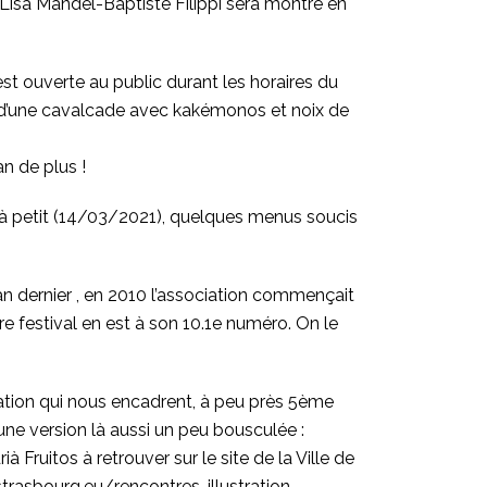
Lisa Mandel-Baptiste Filippi sera montré en
est ouverte au public durant les horaires du
d’une cavalcade avec kakémonos et noix de
n de plus !
it à petit (14/03/2021), quelques menus soucis
l’an dernier , en 2010 l’association commençait
re festival en est à son 10.1e numéro. On le
ration qui nous encadrent, à peu près 5ème
 une version là aussi un peu bousculée :
à Fruitos à retrouver sur le site de la Ville de
trasbourg.eu/rencontres-illustration
.