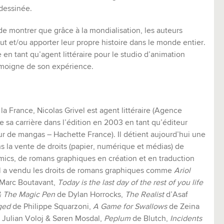
de dessinée.
t de montrer que grâce à la mondialisation, les auteurs
out et/ou apporter leur propre histoire dans le monde entier.
en tant qu’agent littéraire pour le studio d’animation
témoigne de son expérience.
la France, Nicolas Grivel est agent littéraire (Agence
te sa carrière dans l’édition en 2003 en tant qu’éditeur
ur de mangas – Hachette France). Il détient aujourd’hui une
s la vente de droits (papier, numérique et médias) de
ics, de romans graphiques en création et en traduction
Il a vendu les droits de romans graphiques comme
Ariol
Marc Boutavant,
Today is the last day of the rest of you life
& The Magic Pen
de Dylan Horrocks,
The Realist
d’Asaf
ged
de Philippe Squarzoni,
A Game for Swallows
de Zeina
 Julian Voloj & Søren Mosdal,
Peplum
de Blutch,
Incidents