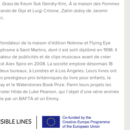
,
Grass
de Keum Suk Gendry-Kim,
À la maison des Femmes
rando
de Gipi et Luigi Critone,
Zatim dobry
de Jaromir
tc.
 fondateur de la maison d’édition Nobrow et Flying Eye
aphisme à Saint Martins, dont il est sorti diplômé en 1998. Il
sateur de publicités et de clips musicaux avant de créer
é Alex Spiro en 2008. La société emploie désormais 18
eux bureaux, à Londres et à Los Angeles. Leurs livres ont
prestigieux prix britanniques du livre pour enfants, la
y et le Waterstones Book Prize. Parmi leurs projets les
noter Hilda de Luke Pearson, qui l’objet d’une série animée
sée par un BAFTA et un Emmy.