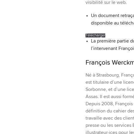
visibilité sur le web.
Un document retraçan
disponible au téléch
Télécharger
La première partie 
l’intervenant Franç
François Werck
Né à Strasbourg, Franç
est titulaire d’une lice
Sorbonne, et d’une lice
Assas. Il est aussi form
Depuis 2008, François t
définition du cahier de
travaille avec des clie
presse ou les services 
illustrateur·ices pour l