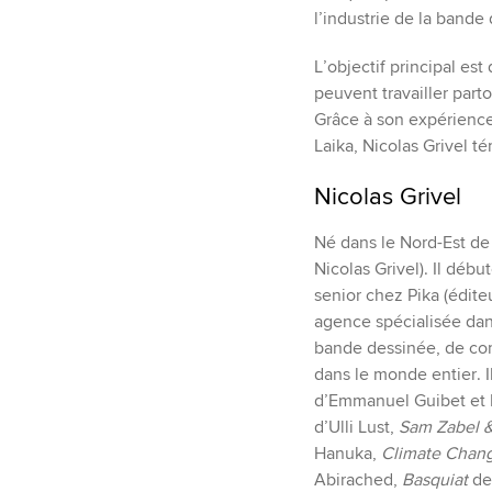
l’industrie de la ban
L’objectif principal es
peuvent travailler part
Grâce à son expérience 
Laika, Nicolas Grivel 
Nicolas Grivel
Né dans le Nord-Est de 
Nicolas Grivel). Il débu
senior chez Pika (édite
agence spécialisée dan
bande dessinée, de com
dans le monde entier. 
d’Emmanuel Guibet et 
d’Ulli Lust,
Sam Zabel 
Hanuka,
Climate Chan
Abirached,
Basquiat
de