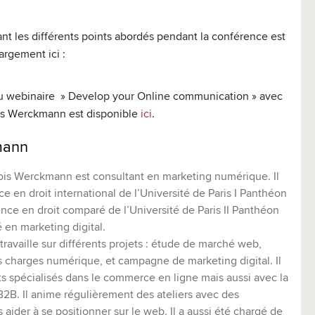
t les différents points abordés pendant la conférence est
argement ici :
du webinaire » Develop your Online communication » avec
ois Werckmann est disponible
ici
.
mann
ois Werckmann est consultant en marketing numérique. Il
nce en droit international de l’Université de Paris I Panthéon
nce en droit comparé de l’Université de Paris II Panthéon
é en marketing digital.
ravaille sur différents projets : étude de marché web,
s charges numérique, et campagne de marketing digital. Il
nts spécialisés dans le commerce en ligne mais aussi avec la
B2B. Il anime régulièrement des ateliers avec des
es aider à se positionner sur le web. Il a aussi été chargé de