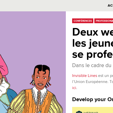
AC
CONFÉRENCES
PROFESSIONA
Deux we
les jeun
se profe
Dans le cadre du 
Invisible Lines
est un p
l’Union Européenne. Tou
ici
.
Develop your O