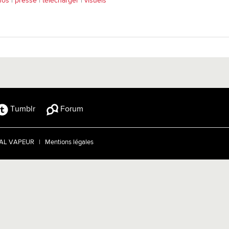
fos
|
presse
|
télécharger
|
visuels
Tumblr
Forum
TRAL VAPEUR |
Mentions légales