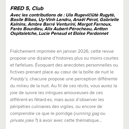
FRED 5, Club
Avec les contributions de : Ula Rugevičiūtè Rugytè,
Basile Bibas, Uy-Vinh Landru, Anaël Pérot, Gabrielle
Kalnins, Ambre Barré Venturini, Margot Farnoux,
Farès Bourdieu, Alix Aubert-Pérocheau, Antton
Ospitaletche, Lucie Penaud et Eloïse Pardonnet
Fraîchement imprimée en janvier 2026, cette revue
propose une dizaine d’histoires plus ou moins courtes
et farfelues. Évoquant des anecdotes personnelles ou
fictives prenant place au cœur de la boîte de nuit le
Freddy’s
, chacune propose une perception différente
du milieu de la nuit. Au fil de ces récits, vous aurez la
joie de suivre les intrigues amoureuses de ces
différent·es fêtard·es, mais aussi d’observer les
péripéties culinaires des vigiles, ou encore de
comprendre ce que le porridge (
running gag
ou
private joke
?) à avoir avec cette thématique…