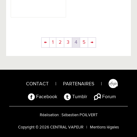
←
1
2
3
4
5
→
CONTACT
|
PARTENAIRES
|
Facebook
Tumblr
Forum
Réalisation :
Sébastien POILVERT
Copyright © 2026 CENTRAL VAPEUR |
Mentions légales