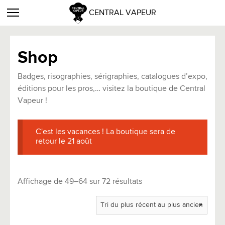
CENTRAL VAPEUR
Shop
Badges, risographies, sérigraphies, catalogues d’expo,
éditions pour les pros,… visitez la boutique de Central
Vapeur !
C'est les vacances ! La boutique sera de
retour le 21 août
Trié
Affichage de 49–64 sur 72 résultats
du
plus
récent