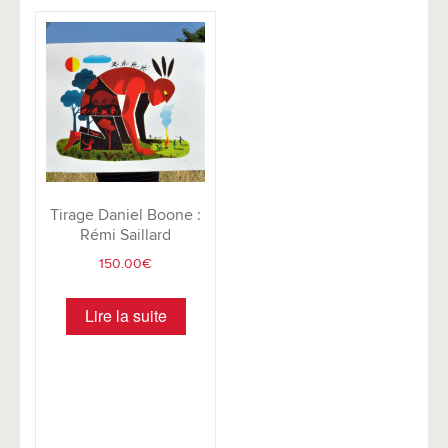
au
plus
ancien
Tirage Daniel Boone :
Rémi Saillard
150.00
€
Lire la suite