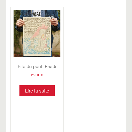
Pile du pont, Faedi
15.00
€
Lire la suite