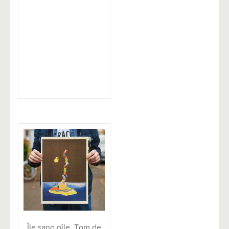
Île sang pîle, Tom de