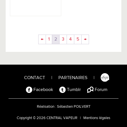
←
1
2
3
4
5
→
CONTACT
|
PARTENAIRES
|
Facebook
Tumblr
Forum
Réalisation :
Sébastien POILVERT
Copyright © 2026 CENTRAL VAPEUR |
Mentions légales