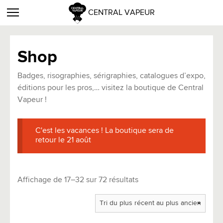
CENTRAL VAPEUR
Shop
Badges, risographies, sérigraphies, catalogues d’expo,
éditions pour les pros,… visitez la boutique de Central
Vapeur !
C'est les vacances ! La boutique sera de
retour le 21 août
Trié
Affichage de 17–32 sur 72 résultats
du
plus
récent