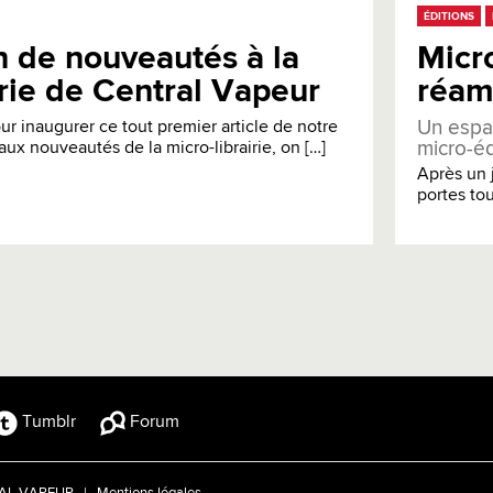
ÉDITIONS
n de nouveautés à la
Micro
irie de Central Vapeur
réam
Un espa
ur inaugurer ce tout premier article de notre
micro-éd
aux nouveautés de la micro-librairie, on […]
Après un j
portes tou
Tumblr
Forum