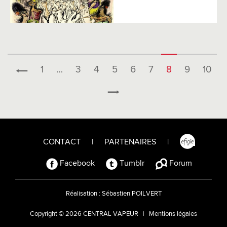
1
…
3
4
5
6
7
8
9
10
CONTACT
|
PARTENAIRES
|
Facebook
Tumblr
Forum
Réalisation :
Sébastien POILVERT
Copyright © 2026 CENTRAL VAPEUR |
Mentions légales