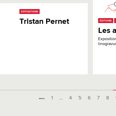
EXPOSITIONS
Tristan Pernet
ÉDITIONS
Les a
Exposition
linogravur
1
…
4
5
6
7
8