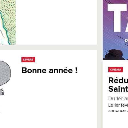
DIVERS
Bonne année !
CINÉMA
Rédu
Sain
Du 1er a
Le 1er fév
annonce : 