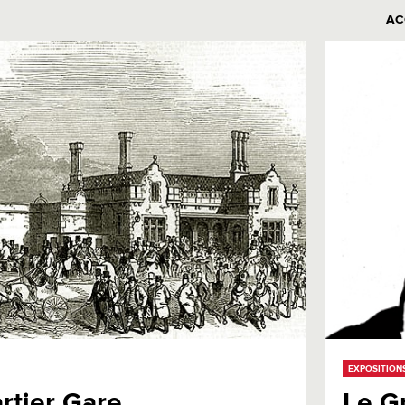
AC
EXPOSITION
rtier Gare
Le G