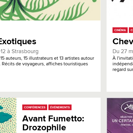
CINÉMA
C
Exotiques
Chev
012 à Strasbourg
Du 27 ma
5 auteurs, 15 illustrateurs et 13 artistes autour
À l'invita
. Récits de voyageurs, affiches touristiques
indépenda
regard sur 
CONFÉRENCES
ÉVÉNEMENTS
Avant Fumetto:
Drozophile