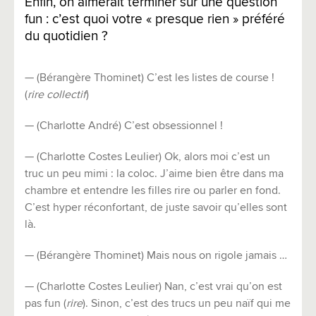
Enfin, on aimerait terminer sur une question
fun : c’est quoi votre « presque rien » préféré
du quotidien ?
— (Bérangère Thominet) C’est les listes de course !
(
rire collectif
)
— (Charlotte André) C’est obsessionnel !
— (Charlotte Costes Leulier) Ok, alors moi c’est un
truc un peu mimi : la coloc. J’aime bien être dans ma
chambre et entendre les filles rire ou parler en fond.
C’est hyper réconfortant, de juste savoir qu’elles sont
là.
— (Bérangère Thominet) Mais nous on rigole jamais …
— (Charlotte Costes Leulier) Nan, c’est vrai qu’on est
pas fun (
rire
). Sinon, c’est des trucs un peu naïf qui me