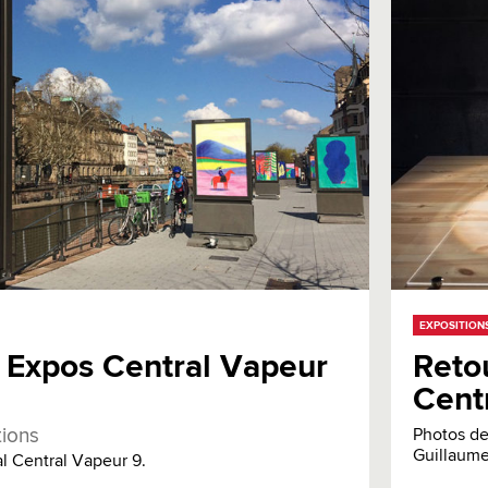
EXPOSITION
 Expos Central Vapeur
Retou
Centr
tions
Photos de
Guillaum
al Central Vapeur 9.