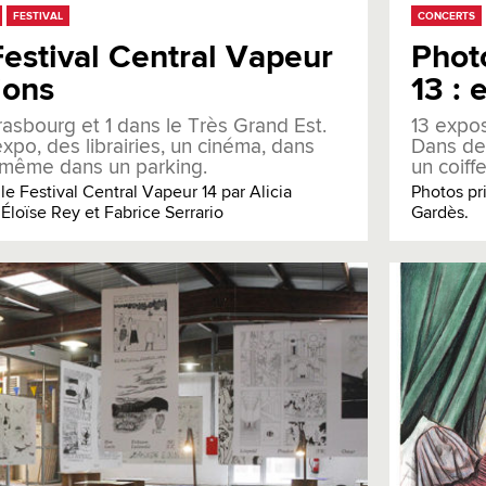
FESTIVAL
CONCERTS
estival Central Vapeur
Phot
ions
13 : 
rasbourg et 1 dans le Très Grand Est.
13 expos
xpo, des librairies, un cinéma, dans
Dans des
t même dans un parking.
un coiff
le Festival Central Vapeur 14 par Alicia
Photos pri
 Éloïse Rey et Fabrice Serrario
Gardès.