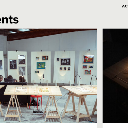
AC
nts