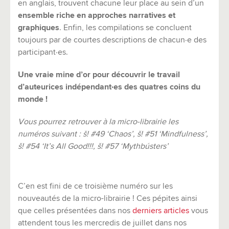
en anglais, trouvent chacune leur place au sein d’un
ensemble riche en approches narratives et
graphiques
. Enfin, les compilations se concluent
toujours par de courtes descriptions de chacun·e des
participant·es.
Une vraie mine d’or pour découvrir le travail
d’auteurices indépendant·es des quatres coins du
monde !
Vous pourrez retrouver à la micro-librairie les
numéros suivant : š! #49 ‘Chaos’, š! #51 ‘Mindfulness’,
š! #54 ‘It’s All Good!!!, š! #57 ‘Mythbústers’
C’en est fini de ce troisième numéro sur les
nouveautés de la micro-librairie ! Ces pépites ainsi
que celles présentées dans nos
derniers articles
vous
attendent tous les mercredis de juillet dans nos