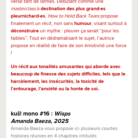
versé tant de larmes. Débutant comme une
masterclass
à
destination des plus grand·es
pleurnichard·es
,
How to Hold Back Tears
propose
finalement un récit, non sans
humour
, visant surtout à
déconstruire
un mythe : pleurer ça serait “pour les
faibles”. Tout en dédramatisant le sujet, l’autrice
propose en réalité de faire de son émotivité une force
!
Un récit aux tonalités amusantes qui aborde avec
beaucoup de finesse des sujets difficiles, tels que le
harcèlement, les insécurités, la toxicité de
l’entourage, l’anxiété ou la honte de soi.
kuš! mono #16 :
Wisps
Amanda Baeza, 2025
Amanda Baeza vous propose ici plusieurs courtes
histoires réunies en 4 chapitres intitulés