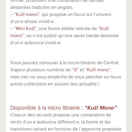
format, proposant une compilation de bandes
dessinées traduites en anglais.
–
“Kuš! mono”
, qui propose un focus sur l’univers
d’un·e artiste invité·e.
–
“Mini Kuš!”
, une forme éditée réduite de
“Kuš!
mono”
, où n’est publié qu’une seule bande dessinée
d’un·e auteurice invité·e.
Vous pourrez retrouver à la micro-librairie de Central
Vapeur plusieurs numéros de
“š!”
et
“Kuš! mono”
,
mais rien ne vous empêche de vous pencher sur leurs
autres collections en suivant leur actualité !
Disponible à la micro librairie :
“Kuš! Mono”
Chacun des recueils propose une compilation de
récits d’un·e auteurice différent·e, la forme et les
transitions variant en fonction de l’approche proposée