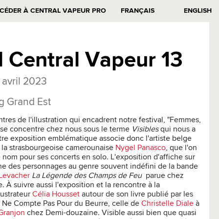
CÉDER À CENTRAL VAPEUR PRO
FRANÇAIS
ENGLISH
l Central Vapeur 13
 avril 2023
g Grand Est
es de l'illustration qui encadrent notre festival, "Femmes,
s", se concentre chez nous sous le terme
Visibles
qui nous a
otre exposition emblématique associe donc l'artiste belge
 la strasbourgeoise camerounaise
Nygel Panasco
, que l'on
 nom pour ses concerts en solo. L'exposition d'affiche sur
ne des personnages au genre souvent indéfini de la bande
Levacher
La Légende des Champs de Feu
parue chez
À suivre aussi l'exposition et la rencontre à la
lustrateur
Célia Housset
autour de son livre publié par les
n Ne Compte Pas Pour du Beurre, celle de
Christelle Diale
à
Granjon
chez Demi-douzaine. Visible aussi bien que quasi