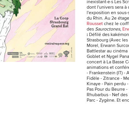
inexistant·e·s Les S
dont l'univers sera à
l'exposition en sous
du Rhin. Au 2e étage
Rousset
chez le coiff
des
Sauroctones,
Er
:
Défilé des kakémonos
Strasbourg (Avec le
Morel, Erwann Surcou
Battlestar au cinéma
Goblet et Nygel Pana
concert à La Basse C
animations et confé
- Frankenstein (IT) - 
Fidèle - Zitrance - Me
Kinaye - Pain perdu 
Pas Pour du Beurre -
Rhubarbus - Nef des F
Parc - Zygène. Et en