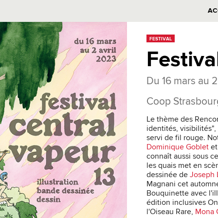
AC
FESTIVAL
Festiva
Du 16 mars au 2
Coop Strasbour
Le thème des Rencontr
identités, visibilité
servi de fil rouge. N
Dominique Goblet
et
connaît aussi sous ce
les quais met en scè
dessinée de
Joseph 
Magnani cet automne. 
Bouquinette avec l'il
édition inclusives O
l'Oiseau Rare,
Mona 