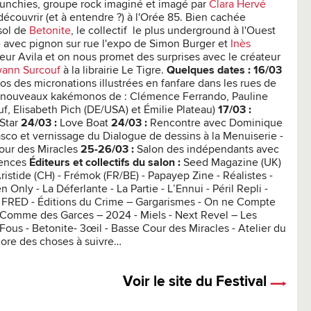
crunchies, groupe rock imaginé et imagé par
Clara Hervé
 découvrir (et à entendre ?) à l'Orée 85. Bien cachée
-sol de
Betonite
, le collectif le plus underground à l'Ouest
 avec pignon sur rue l'expo de Simon Burger et
Inès
eur Avila et on nous promet des surprises avec le créateur
wann Surcouf
à la librairie Le Tigre.
Quelques dates :
16/03
 des micronations illustrées en fanfare dans les rues de
s nouveaux kakémonos de : Clémence Ferrando, Pauline
f, Elisabeth Pich (DE/USA) et Émilie Plateau)
17/03 :
 Star
24/03 :
Love Boat
24/03 :
Rencontre avec Dominique
sco et vernissage du Dialogue de dessins à la Menuiserie -
our des Miracles
25-26/03 :
Salon des indépendants avec
rences
Éditeurs et collectifs du salon :
Seed Magazine (UK)
Aristide (CH) - Frémok (FR/BE) - Papayep Zine - Réalistes -
n Only - La Déferlante - La Partie - L’Ennui - Péril Repli -
- FRED - Éditions du Crime – Gargarismes - On ne Compte
 Comme des Garces – 2024 - Miels - Next Revel – Les
ous - Betonite- 3œil - Basse Cour des Miracles - Atelier du
core des choses à suivre…
Voir le site du Festival