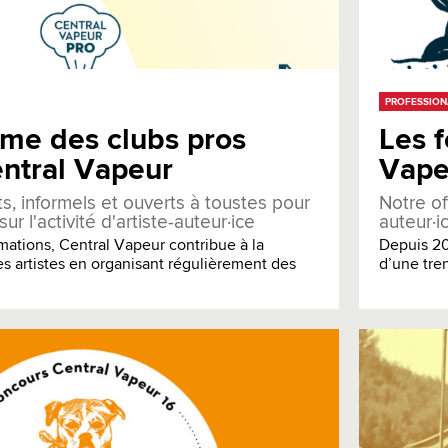
PROFESSION
me des clubs pros
Les 
ntral Vapeur
Vape
s, informels et ouverts à toustes pour
Notre of
r l'activité d'artiste-auteur·ice
auteur·i
rmations, Central Vapeur contribue à la
Depuis 20
es artistes en organisant régulièrement des
d’une tren