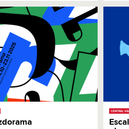
CENTRAL VA
zzdorama
Escal